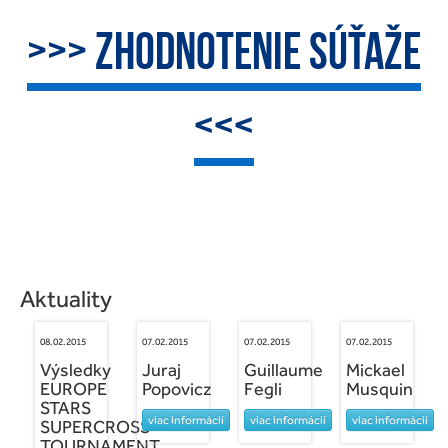
>>> ZHODNOTENIE SÚŤAŽE
<<<
Aktuality
08.02.2015
07.02.2015
07.02.2015
07.02.2015
Výsledky
Juraj
Guillaume
Mickael
EUROPE
Popovicz
Fegli
Musquin
STARS
viac informácií
viac informácií
viac informácií
SUPERCROSS
TOURNAMENT