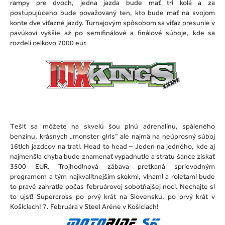
rampy pre dvoch, jedna jazda bude mať tri kolá a za
postupujúceho bude považovaný ten, kto bude mať na svojom
konte dve víťazné jazdy. Turnajovým spôsobom sa víťaz presunie v
pavúkovi vyššie až po semifinálové a finálové súboje, kde sa
rozdelí celkovo 7000 eur.
Tešiť sa môžete na skvelú šou plnú adrenalínu, spáleného
benzínu, krásnych „monster girls“ ale najmä na neúprosný súboj
16tich jazdcov na trati. Head to head – Jeden na jedného, kde aj
najmenšia chyba bude znamenať vypadnutie a stratu šance získať
3500 EUR. Trojhodinová zábava pretkaná sprievodným
programom a tým najkvalitnejším skokmi, vlnami a roletami bude
to pravé zahratie počas februárovej sobotňajšej noci. Nechajte si
to ujsť! Supercross po prvý krát na Slovensku, po prvý krát v
Košiciach! 7. Februára v Steel Aréne v Košiciach!