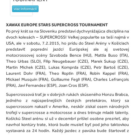
viac informácií
XAWAX EUROPE STARS SUPERCROSS TOURNAMENT
Po prvý krát sa na Slovenku predstaví dychvyrážajúca disciplína na
dvoch kolesách – SUPERCROSS! Veľkej popularite sa teší najmä v
USA, ale v sobotu, 7.2.2015, ho prídu do Steel Arény v Košiciach
predstaviť poprední jazdci Európskej ale aj svetovej
motocrossovej scény Szvoboda Bence (HU), Mattia Buso (ITA),
Theo Urbas (SLO), Filip Neugebauer (CZE), Marek Sukup (CZE),
Martin Michek (CZE), Lukas Komprda (CZE), Petr Bartoš (CZE),
Laurent Dohr (FRA), Theo Roptin (FRA), Robin Kappel (FRA),
Mickael Musquin (FRA), Guillaume Fegli (FRA), Charles Lefrançois
(FRA), Javi Fernandez (ESP), Joan Cros (ESP).
Supercrossová trať je v dobrých rukách skúseného Honzu Brabca,
jedného z najúspešnejších českých pretekárov, ktorý sa
supercrossom nakazil v Amerike, neskôr získal osem národných
trofejí v supercrosse a motocrosse a dnes trénuje mladé talenty.
Košickú Steel arénu si už v decembri prišiel osobne prezrieť, aby
navrhol kontúry trate, ktorá bude musieť byť pod jeho taktovkou
vystavaná za 24 hodín. Každý jazdec z pavúka bude štartovať z