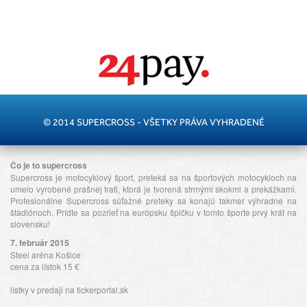
© 2014 SUPERCROSS - VŠETKY PRÁVA VYHRADENÉ
Čo je to supercross
Supercross je motocyklový šport, preteká sa na športových motocykloch na
umelo vyrobené prašnej trati, ktorá je tvorená strmými skokmi a prekážkami.
Profesionálne Supercross súťažné preteky sa konajú takmer výhradne na
štadiónoch. Prídte sa pozrieť na európsku špičku v tomto športe prvý krát na
slovensku!
7. február 2015
Steel aréna Košice
cena za lístok 15 €
lístky v predaji na tickerportal.sk