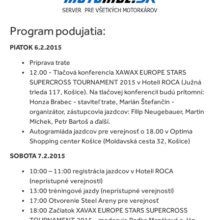
Program podujatia:
PIATOK 6.2.2015
Príprava trate
12.00 - Tlačová konferencia XAWAX EUROPE STARS
SUPERCROSS TOURNAMENT 2015 v Hoteli ROCA (Južná
trieda 117, Košice). Na tlačovej konferencii budú prítomní:
Honza Brabec - staviteľ trate, Marián Štefančin -
organizátor, zástupcovia jazdcov: Filip Neugebauer, Martin
Michek, Petr Bartoš a ďalší.
Autogramiáda jazdcov pre verejnosť o 18.00 v Optima
Shopping center Košice (Moldavská cesta 32, Košice)
SOBOTA 7.2.2015
10:00 – 11:00 registrácia jazdcov v Hoteli ROCA
(neprístupné verejnosti)
13:00 tréningové jazdy (neprístupné verejnosti)
17:00 Otvorenie Steel Areny pre verejnosť
18:00 Začiatok XAVAX EUROPE STARS SUPERCROSS
TOURNAMENT 2015 - moderuje Radka Mazáková a Ján