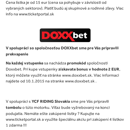
Cena lístka je od 15 eur (cena sa pohybuje v závislosti od
vybraných sektorov). Platiť budú aj skupinové a rodinné zľavy. Viac
info na www.ticketportal.sk
V spolupráci so spoločnosťou DOXXbet sme pre Vás pripravili
prekvapenie
Na každej vstupenke
sa nachádza
promokód
spoločnosti
Doxxbet. Pri kupe vstupenky
získavate bonus v hodnote 2 EUR
,
ktorý môžete využiť na stránke www.doxxbet.sk. Viac informaci
najdete od 10.1.2015 na stranke www.doxxbet.sk .
V spolupráci s
YCF RIDING Slovakia
sme pre Vás pripravili
tombolu
o túto motorku. Víťaz bude vyžrebovaný na konci
podujatia. Nemáte ešte zakúpené lístky ? Kupujte na
www.ticketportal.sk a využite špeciálnu akciu pri zakúpení 4 lístkov
1 zdarma !!!