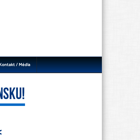
Kontakt / Média
NSKU!
<