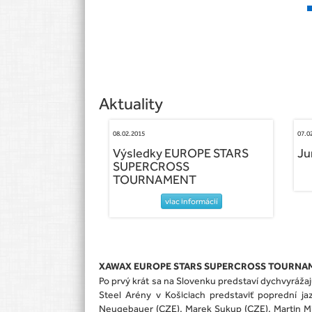
Aktuality
08.02.2015
07.0
Výsledky EUROPE STARS
Ju
SUPERCROSS
TOURNAMENT
viac informácií
XAWAX EUROPE STARS SUPERCROSS TOURNA
Po prvý krát sa na Slovenku predstaví dychvyrážaj
Steel Arény v Košiciach predstaviť poprední ja
Neugebauer (CZE), Marek Sukup (CZE), Martin Mic