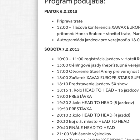
Program podujatia:
PIATOK 6.2.2015
Príprava trate
12.00 - Tlačová konferencia XAWAX EUROP
prítomní: Honza Brabec - staviteľ trate, Mar
Autogramiáda jazdcov pre verejnosť o 18.0
SOBOTA 7.2.2015
10:00 – 11:00 registrácia jazdcov v Hoteli 
13:00 tréningové jazdy (neprístupné verejn
17:00 Otvorenie Steel Areny pre verejnosť
18:00 Začiatok XAVAX EUROPE STARS SUP
18:10 Predstavenie jazdcov SX show
18:15 1. Kolo HEAD TO HEAD – 16 jazdcov v
19:00 PRESTÁVKA
19:20 2.kolo HEAD TO HEAD (8 jazdcov)
19:50 PRESTÁVKA
20:10 3.kolo HEAD TO HEAD (4 jazdci)
20:30 Boj o 3. miesto HEAD TO HEAD
20:40 FINÁLE HEAD TO HEAD
21: 00 Vyhlásenie výsledkov
21:30 Tombola- Vďaka YCF RIDING Slovaki