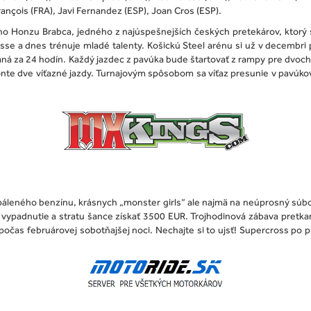
rançois (FRA), Javi Fernandez (ESP), Joan Cros (ESP).
o Honzu Brabca, jedného z najúspešnejších českých pretekárov, ktorý 
e a dnes trénuje mladé talenty. Košickú Steel arénu si už v decembri pr
ná za 24 hodín. Každý jazdec z pavúka bude štartovať z rampy pre dvoch,
te dve víťazné jazdy. Turnajovým spôsobom sa víťaz presunie v pavúkovi 
páleného benzínu, krásnych „monster girls“ ale najmä na neúprosný súboj
vypadnutie a stratu šance získať 3500 EUR. Trojhodinová zábava pretk
počas februárovej sobotňajšej noci. Nechajte si to ujsť! Supercross po pr