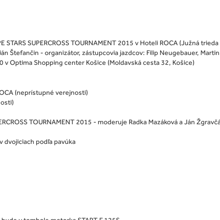
E STARS SUPERCROSS TOURNAMENT 2015 v Hoteli ROCA (Južná trieda 117
ián Štefančin - organizátor, zástupcovia jazdcov: Filip Neugebauer, Martin 
0 v Optima Shopping center Košice (Moldavská cesta 32, Košice)
ROCA (neprístupné verejnosti)
osti)
ERCROSS TOURNAMENT 2015 - moderuje Radka Mazáková a Ján Žgravč
 dvojiciach podľa pavúka
a bude v tombole motorka START F 125S