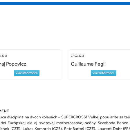
2.2015
07.02.2015
raj Popovicz
Guillaume Fegli
viac informácií
viac informácií
MENT
úca disciplína na dvoch kolesách – SUPERCROSS! Veľkej popularite sa teš
zdci Európskej ale aj svetovej motocrossovej scény Szvoboda Bence (
hek (CZE), Lukas Komprda (CZE), Petr Bartoš (CZE), Laurent Dohr (FRA)