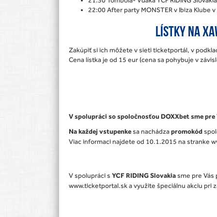
22:00 After party MONSTER v Ibiza Klube 
Lístky na XA
Zakúpiť si ich môžete v sieti ticketportál, v podkl
Cena lístka je od 15 eur (cena sa pohybuje v závis
V spolupráci so spoločnosťou DOXXbet sme pre V
Na každej vstupenke
sa nachádza
promokód
spol
Viac informaci najdete od 10.1.2015 na stranke 
V spolupráci s
YCF RIDING Slovakia
sme pre Vás p
www.ticketportal.sk a využite špeciálnu akciu pri z