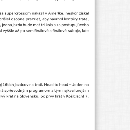
sa supercrossom nakazil v Amerike, neskôr získal
išiel osobne prezrieť, aby navrhol kontúry trate,
 jedna jazda bude mať tri kolá a za postupujúceho
vyššie až po semifinálové a finálové súboje, kde
 16tich jazdcov na trati. Head to head – Jeden na
aná sprievodným programom a tým najkvalitnejším
vý krát na Slovensku, po prvý krát v Košiciach! 7.