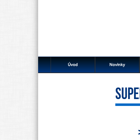
Úvod
Novinky
SUPE