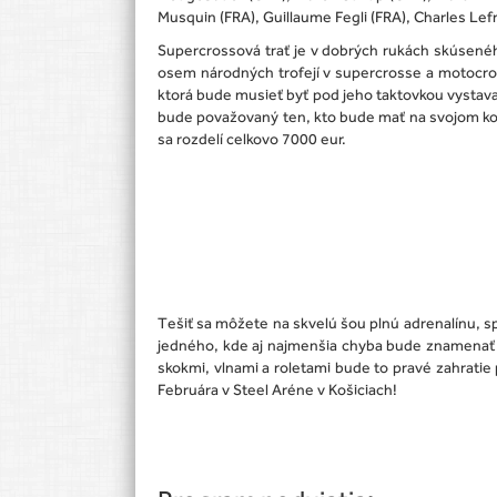
Musquin (FRA), Guillaume Fegli (FRA), Charles Lef
Supercrossová trať je v dobrých rukách skúsenéh
osem národných trofejí v supercrosse a motocross
ktorá bude musieť byť pod jeho taktovkou vystava
bude považovaný ten, kto bude mať na svojom kon
sa rozdelí celkovo 7000 eur.
Tešiť sa môžete na skvelú šou plnú adrenalínu, s
jedného, kde aj najmenšia chyba bude znamenať 
skokmi, vlnami a roletami bude to pravé zahratie 
Februára v Steel Aréne v Košiciach!