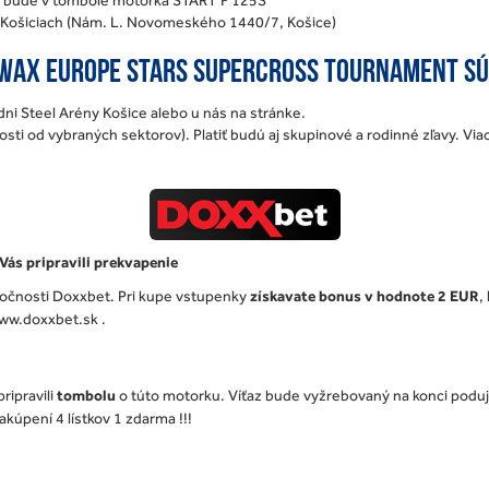
v Košiciach (Nám. L. Novomeského 1440/7, Košice)
WAX EUROPE STARS SUPERCROSS TOURNAMENT sú 
adni Steel Arény Košice alebo u nás na stránke.
losti od vybraných sektorov). Platiť budú aj skupinové a rodinné zľavy. Via
ás pripravili prekvapenie
očnosti Doxxbet. Pri kupe vstupenky
získavate bonus v hodnote 2 EUR
,
www.doxxbet.sk .
ripravili
tombolu
o túto motorku. Víťaz bude vyžrebovaný na konci poduj
akúpení 4 lístkov 1 zdarma !!!