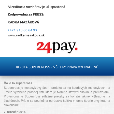
Akreditácia novinárov je už spustená
Zodpovedná za PRESS:
RADKA MAZÁKOVÁ
+421 918 80 64 93
www.radkamazakova.sk
© 2014 SUPERCROSS - VŠETKY PRÁVA VYHRADENÉ
Čo je to supercross
Supercross je motocyklový šport, preteká sa na športových motocykloch na
umelo vyrobené prašnej trati, ktorá je tvorená strmými skokmi a prekážkami.
Profesionálne Supercross súťažné preteky sa konajú takmer výhradne na
štadiónoch. Prídte sa pozrieť na európsku špičku v tomto športe prvý krát na
slovensku!
7. február 2015