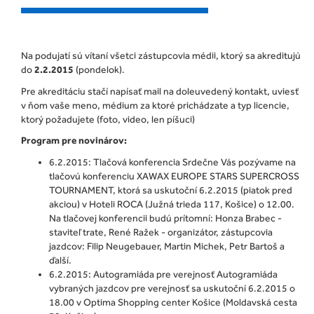
Na podujatí sú vítaní všetci zástupcovia médii, ktorý sa akreditujú
do
2.2.2015
(pondelok).
Pre akreditáciu stačí napísať mail na doleuvedený kontakt, uviesť
v ňom vaše meno, médium za ktoré prichádzate a typ licencie,
ktorý požadujete (foto, video, len píšuci)
Program pre novinárov:
6.2.2015: Tlačová konferencia Srdečne Vás pozývame na
tlačovú konferenciu XAWAX EUROPE STARS SUPERCROSS
TOURNAMENT, ktorá sa uskutoční 6.2.2015 (piatok pred
akciou) v Hoteli ROCA (Južná trieda 117, Košice) o 12.00.
Na tlačovej konferencii budú prítomní: Honza Brabec -
staviteľ trate, René Ražek - organizátor, zástupcovia
jazdcov: Filip Neugebauer, Martin Michek, Petr Bartoš a
ďalší.
6.2.2015: Autogramiáda pre verejnosť Autogramiáda
vybraných jazdcov pre verejnosť sa uskutoční 6.2.2015 o
18.00 v Optima Shopping center Košice (Moldavská cesta