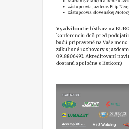
Marián Štefančin a René Raže
zástupcovia jazdcov: Filip Neug
zástupcovia Slovenskej Motocyk
Vyzdvihnutie lístkov na E
konferenciu deň pred podujatím
budú pripravené na Vaše meno p
zákulisné rozhovory s jazdcami 
0918806493. Akreditovaní novi
dostanú spoločne s lístkom)