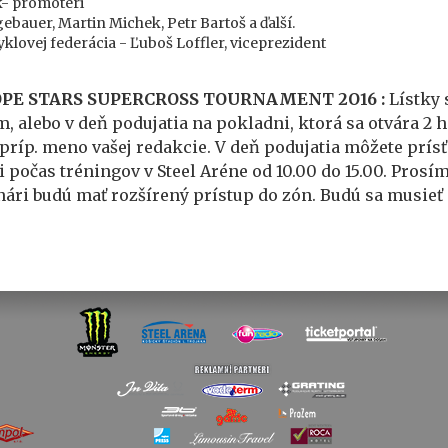
k- promotéri
ebauer, Martin Michek, Petr Bartoš a ďalší.
lovej federácia - Ľuboš Loffler, viceprezident
UROPE STARS SUPERCROSS TOURNAMENT 2O16 :
Lístky 
, alebo v deň podujatia na pokladni, ktorá sa otvára 2 
ríp. meno vašej redakcie. V deň podujatia môžete prísť
počas tréningov v Steel Aréne od 10.00 do 15.00. Prosím
nári budú mať rozšírený prístup do zón. Budú sa musie