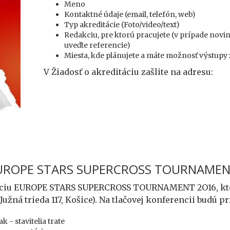
Meno
Kontaktné údaje (email, telefón, web)
Typ akreditácie (Foto/video/text)
Redakciu, pre ktorú pracujete (v prípade nov
uveďte referencie)
Miesta, kde plánujete a máte možnosť výstupy z
V Žiadosť o akreditáciu zašlite na adresu:
 EUROPE STARS SUPERCROSS TOURNAME
nciu EUROPE STARS SUPERCROSS TOURNAMENT 2O16, ktorá
Južná trieda 117, Košice). Na tlačovej konferencii budú p
 - stavitelia trate