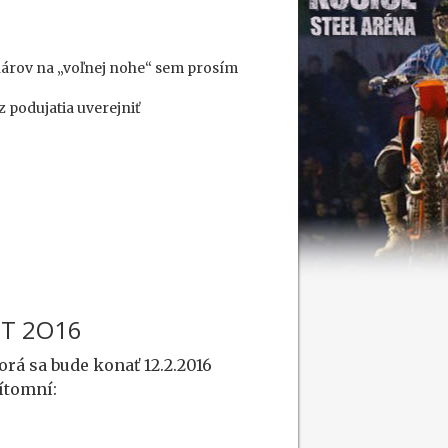
inárov na „voľnej nohe“ sem prosím
 podujatia uverejniť
NT 2O16
 sa bude konať 12.2.2016
rítomní: